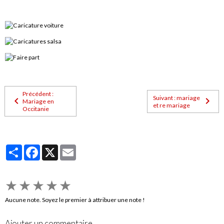
Précédent :
Suivant : mariage
Mariage en
et re mariage
Occitanie
Partager
Facebook
X
Email
★
★
★
★
★
Aucune note. Soyez le premier à attribuer une note !
Ajouter un commentaire