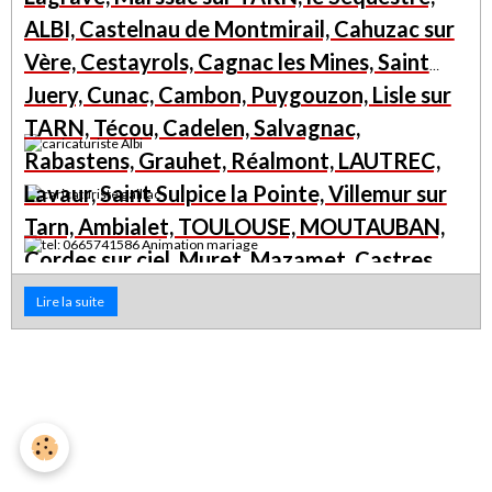
ALBI, Castelnau de Montmirail, Cahuzac sur
Vère, Cestayrols, Cagnac les Mines, Saint
Juery, Cunac, Cambon, Puygouzon, Lisle sur
TARN, Técou, Cadelen, Salvagnac,
Rabastens, Grauhet, Réalmont, LAUTREC,
Lavaur, Saint Sulpice la Pointe, Villemur sur
Tarn, Ambialet, TOULOUSE, MOUTAUBAN,
Cordes sur ciel, Muret, Mazamet, Castres,
Moissac, Auvillar, Lauzerte, Caraman, la
Lire la suite
Bruguiere, Réquista, Pont de Salar