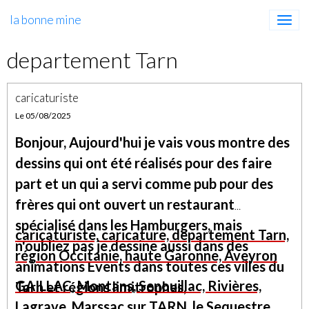
la bonne mine
departement Tarn
caricaturiste
Le 05/08/2025
Bonjour, Aujourd'hui je vais vous montre des
dessins qui ont été réalisés pour des faire
part et un qui a servi comme pub pour des
frères qui ont ouvert un restaurant
spécialisé dans les Hamburgers, mais
caricaturiste, caricature, departement Tarn,
n'oubliez pas je dessine aussi dans des
région Occitanie, haute Garonne, Aveyron
animations Events dans toutes ces villes du
GAILLAC, Montans, Senouillac, Rivières,
Tarn et régions limitrophes,
Lagrave, Marssac sur TARN, le Sequestre,