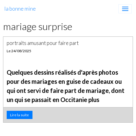
la bonne mine
mariage surprise
portraits amusant pour faire part
Le 24/08/2025
Quelques dessins réalisés d'après photos
pour des mariages en guise de cadeaux ou
qui ont servi de faire part de mariage, dont
un qui se passait en Occitanie plus
exactement dans le Tarn, je m'amuse
Lire la suite
beaucoup avec ce genre de dessins même si
quelquefois il faut trouver des idées
originales