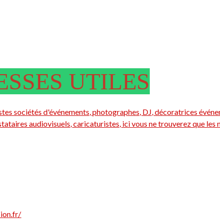
SSES UTILES
rtistes sociétés d'événements, photographes, DJ, décoratrices événe
stataires audiovisuels, caricaturistes, ici vous ne trouverez que les
on.fr/