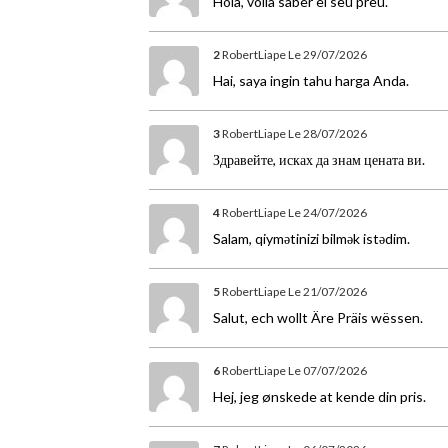
Hola, volia saber el seu preu.
2
RobertLiape
Le 29/07/2026
Hai, saya ingin tahu harga Anda.
3
RobertLiape
Le 28/07/2026
Здравейте, исках да знам цената ви.
4
RobertLiape
Le 24/07/2026
Salam, qiymətinizi bilmək istədim.
5
RobertLiape
Le 21/07/2026
Salut, ech wollt Äre Präis wëssen.
6
RobertLiape
Le 07/07/2026
Hej, jeg ønskede at kende din pris.