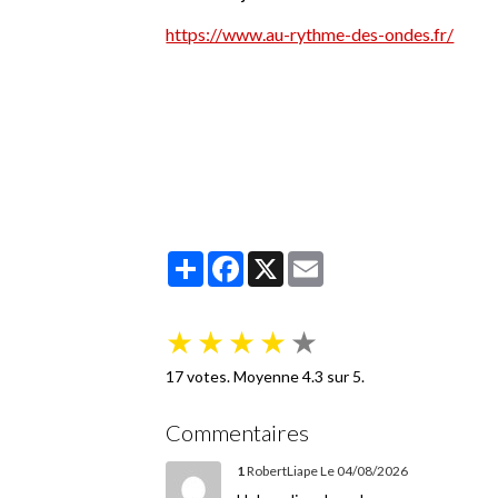
https://www.au-rythme-des-ondes.fr/
Partager
Facebook
X
Email
★
★
★
★
★
17
votes. Moyenne
4.3
sur 5.
Commentaires
1
RobertLiape
Le 04/08/2026