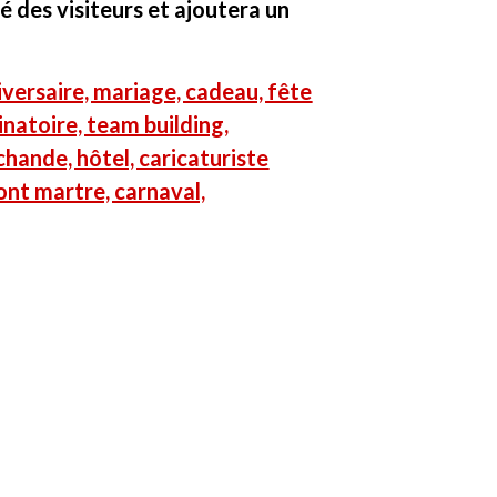
é des visiteurs et ajoutera un
niversaire, mariage, cadeau, fête
dinatoire, team building,
hande, hôtel, caricaturiste
ont martre, carnaval,