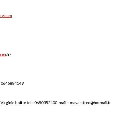
-ty.com
oren
.fr/
 = 0646884149
 = Virginie boitte tel= 0650352400 mail = mayaetfred@hotmail.fr