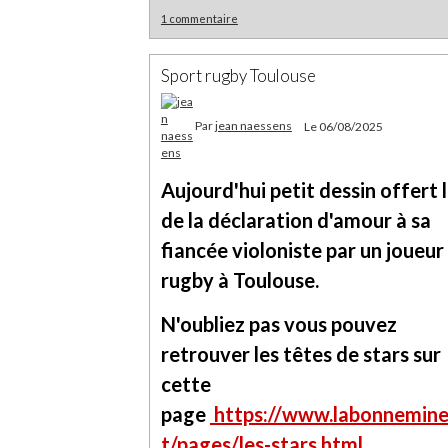
1 commentaire
Sport rugby Toulouse
Par
jean naessens
Le 06/08/2025
Aujourd'hui petit dessin offert 
de la déclaration d'amour à sa
fiancée violoniste par un joueur
rugby à Toulouse.
N'oubliez pas vous pouvez
retrouver les têtes de stars sur
cette
page
https://www.labonnemine
t/pages/les-stars.html