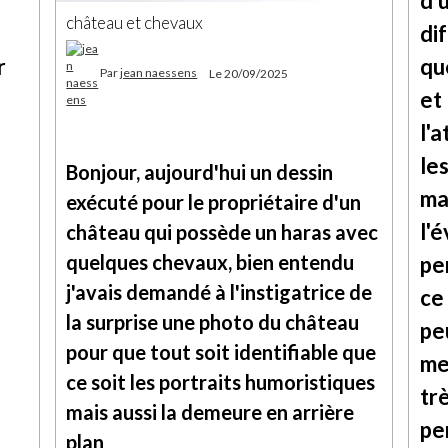
d'
château et chevaux
di
r
que
Par
jean naessens
Le 20/09/2025
et
l'a
le
Bonjour, aujourd'hui un dessin
ma
exécuté pour le propriétaire d'un
l'é
château qui possède un haras avec
quelques chevaux, bien entendu
pe
j'avais demandé à l'instigatrice de
ce
la surprise une photo du château
pe
pour que tout soit identifiable que
me
ce soit les portraits humoristiques
tr
mais aussi la demeure en arrière
pe
plan