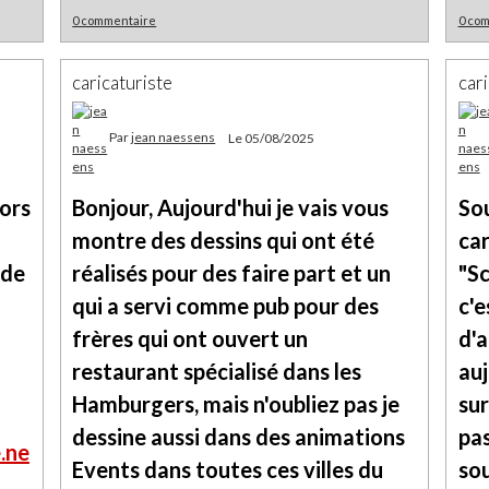
0 commentaire
0 co
caricaturiste
cari
Par
jean naessens
Le 05/08/2025
lors
Bonjour, Aujourd'hui je vais vous
Sou
montre des dessins qui ont été
car
 de
réalisés pour des faire part et un
"Sc
qui a servi comme pub pour des
c'e
frères qui ont ouvert un
d'a
restaurant spécialisé dans les
auj
Hamburgers, mais n'oubliez pas je
sur
dessine aussi dans des animations
pa
.ne
Events dans toutes ces villes du
so