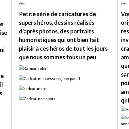
Petite série de caricatures de
Vo
supers héros, dessins réalisés
ori
ès
d'après photos, des portraits
res
ise
humoristiques qui ont bien fait
inv
plaisir à ces héros de tout les jours
cra
ui
que nous sommes tous un peu
amu
que
san
re
poi
il
amu
s
qui