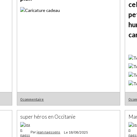
ce
pe
hu
ca
0 commentaire
0 co
super héros en Occitanie
Mar
Par
jean naessens
Le 18/08/2025