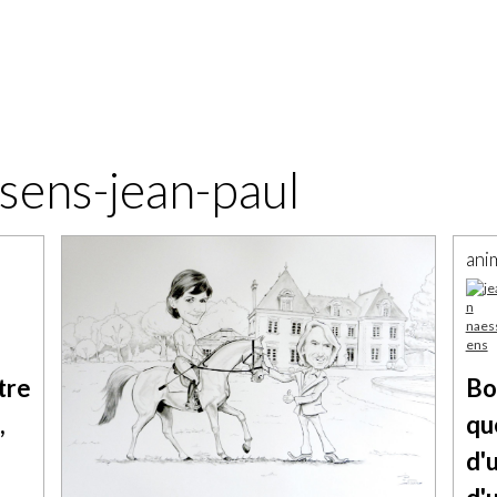
ssens-jean-paul
ani
tre
Bo
,
qu
d'u