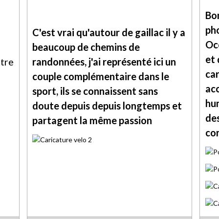
Bon
pho
C'est vrai qu'autour de gaillac il y a
Oc
beaucoup de chemins de
et 
utre
randonnées, j'ai représenté ici un
car
couple complémentaire dans le
ac
sport, ils se connaissent sans
hu
doute depuis depuis longtemps et
des
partagent la même passion
co