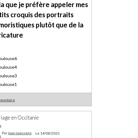
la que je préfère appeler mes
tits croquis des portraits
moristiques plutôt que de la
ricature
mmentaire
iage en Occitanie
Par
jean naessens
Le 14/08/2025