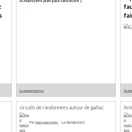
z
fau
s
fai
2 commentaires
0 co
circuits de randonnées autour de gaillac
Ani
Par
jean naessens
Le 08/08/2025